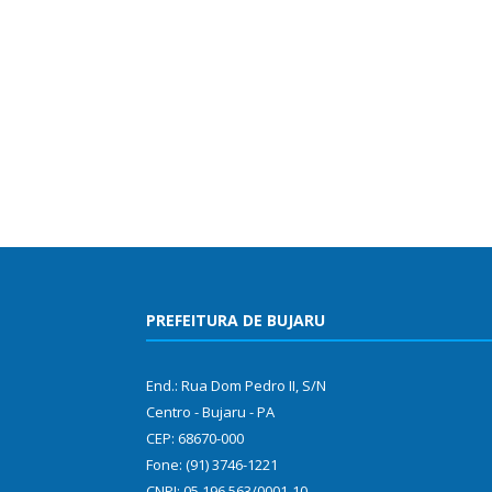
PREFEITURA DE BUJARU
End.: Rua Dom Pedro II, S/N
Centro - Bujaru - PA
CEP: 68670-000
Fone: (91) 3746-1221
CNPJ: 05.196.563/0001-10