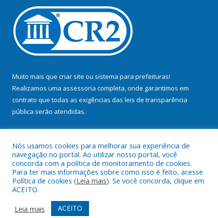
Muito mais que
criar site
ou
sistema para prefeituras
!
Realizamos uma
assessoria
completa, onde garantimos em
contrato que todas as exigências das
leis de transparência
pública
serão atendidas.
Conheça o
PNTP
e o
Radar da Transparência Pública
Nós usamos cookies para melhorar sua experiência de
navegação no portal. Ao utilizar nosso portal, você
concorda com a política de monitoramento de cookies.
Para ter mais informações sobre como isso é feito, acesse
Política de cookies (
Leia mais
). Se você concorda, clique em
Todos os direitos reservados a Prefeitura Municipal de Bujaru.
ACEITO.
Mapa do Site
Acessar Área Administrativa
ACEITO
Leia mais
Acessar Webmail