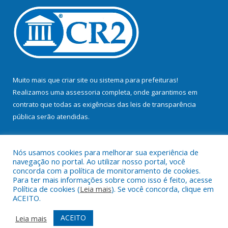
Muito mais que
criar site
ou
sistema para prefeituras
!
Realizamos uma
assessoria
completa, onde garantimos em
contrato que todas as exigências das
leis de transparência
pública
serão atendidas.
Conheça o
PNTP
e o
Radar da Transparência Pública
Nós usamos cookies para melhorar sua experiência de
navegação no portal. Ao utilizar nosso portal, você
concorda com a política de monitoramento de cookies.
Para ter mais informações sobre como isso é feito, acesse
Política de cookies (
Leia mais
). Se você concorda, clique em
Todos os direitos reservados a Prefeitura Municipal de Bujaru.
ACEITO.
Mapa do Site
Acessar Área Administrativa
ACEITO
Leia mais
Acessar Webmail