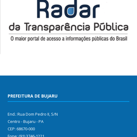
PREFEITURA DE BUJARU
End.: Rua Dom Pedro II, S/N
Centro - Bujaru - PA
CEP: 68670-000
Fone: (91) 3746-1221