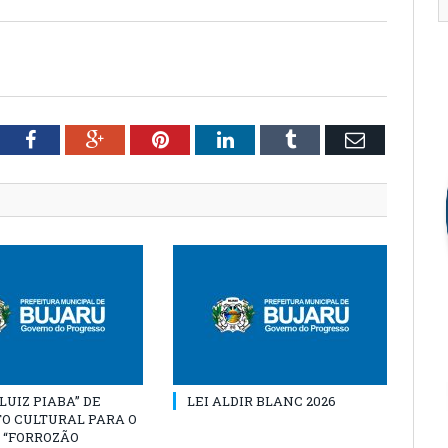
tter
Facebook
Google+
Pinterest
LinkedIn
Tumblr
Email
“LUIZ PIABA” DE
LEI ALDIR BLANC 2026
O CULTURAL PARA O
 “FORROZÃO