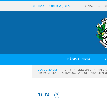
ÚLTIMAS PUBLICAÇÕES:
CONSULTA PÚ
PÁGINA INICIAL
O
»
»
VOCÊ ESTÁ EM:
Home
Licitações
PREGÃ
PROPOSTA Nº11963.524000/1220-01, PARA ATEND
EDITAL (3)