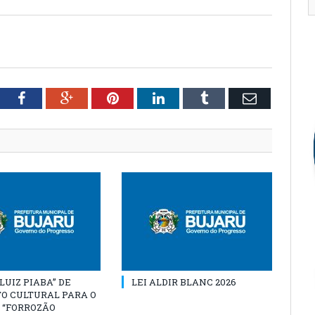
tter
Facebook
Google+
Pinterest
LinkedIn
Tumblr
Email
“LUIZ PIABA” DE
LEI ALDIR BLANC 2026
O CULTURAL PARA O
 “FORROZÃO