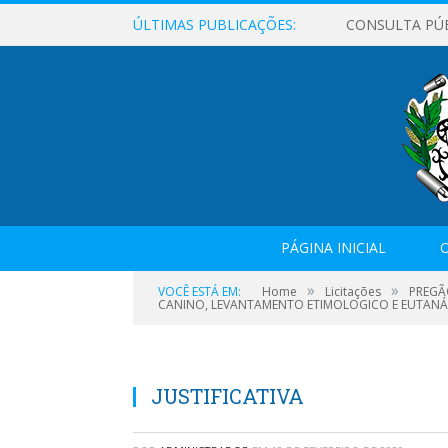
ÚLTIMAS PUBLICAÇÕES:
CONSULTA PÚ
PÁGINA INICIAL
O
»
»
VOCÊ ESTÁ EM:
Home
Licitações
PREGÃ
CANINO, LEVANTAMENTO ETIMOLOGICO E EUTANÁS
JUSTIFICATIVA