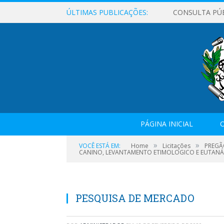
ÚLTIMAS PUBLICAÇÕES:
CONSULTA PÚ
PÁGINA INICIAL
O
»
»
VOCÊ ESTÁ EM:
Home
Licitações
PREGÃ
CANINO, LEVANTAMENTO ETIMOLOGICO E EUTANÁS
PESQUISA DE MERCADO