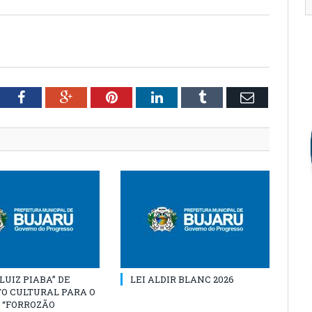
tter
Facebook
Google+
Pinterest
LinkedIn
Tumblr
Email
“LUIZ PIABA” DE
LEI ALDIR BLANC 2026
O CULTURAL PARA O
 “FORROZÃO