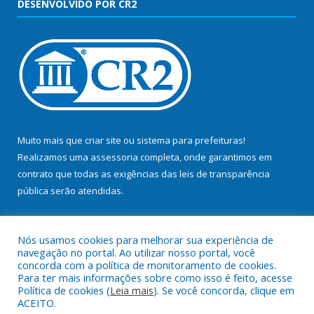
DESENVOLVIDO POR CR2
Muito mais que
criar site
ou
sistema para prefeituras
!
Realizamos uma
assessoria
completa, onde garantimos em
contrato que todas as exigências das
leis de transparência
pública
serão atendidas.
Conheça o
PNTP
e o
Radar da Transparência Pública
Nós usamos cookies para melhorar sua experiência de
navegação no portal. Ao utilizar nosso portal, você
concorda com a política de monitoramento de cookies.
Para ter mais informações sobre como isso é feito, acesse
Política de cookies (
Leia mais
). Se você concorda, clique em
Todos os direitos reservados a Prefeitura Municipal de Bujaru.
ACEITO.