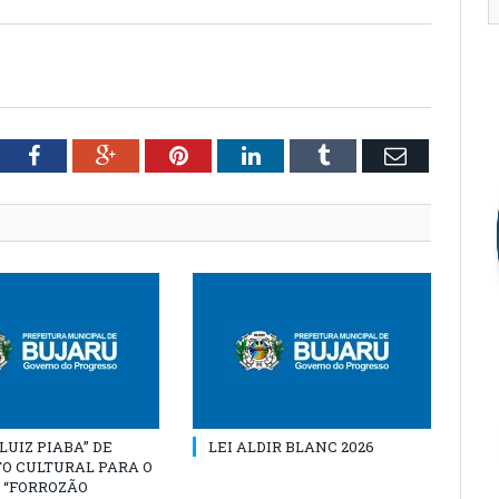
tter
Facebook
Google+
Pinterest
LinkedIn
Tumblr
Email
“LUIZ PIABA” DE
LEI ALDIR BLANC 2026
O CULTURAL PARA O
 “FORROZÃO