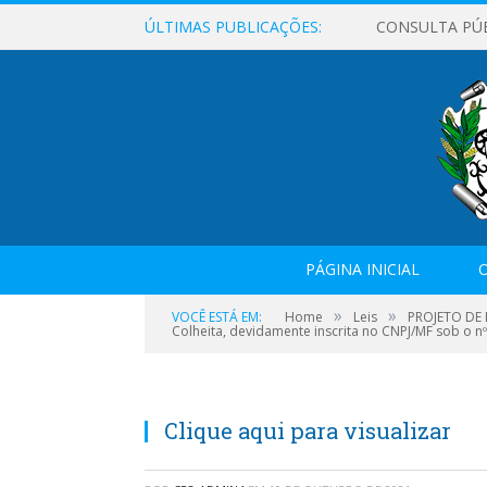
ÚLTIMAS PUBLICAÇÕES:
CONSULTA PÚ
PÁGINA INICIAL
O
»
»
VOCÊ ESTÁ EM:
Home
Leis
PROJETO DE L
Colheita, devidamente inscrita no CNPJ/MF sob o nº.
Clique aqui para visualizar