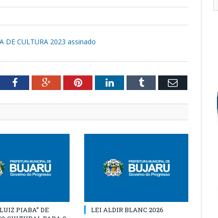
A DE CULTURA 2023 assinado
tter
Facebook
Google+
Pinterest
LinkedIn
Tumblr
Email
“LUIZ PIABA” DE
LEI ALDIR BLANC 2026