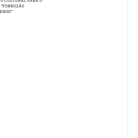
O CULTURAL PARA O
 “FORROZÃO
ENSE”