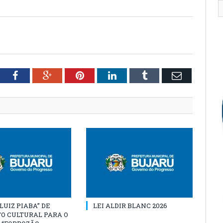
tter
Facebook
Google+
Pinterest
LinkedIn
Tumblr
Email
“LUIZ PIABA” DE
LEI ALDIR BLANC 2026
O CULTURAL PARA O