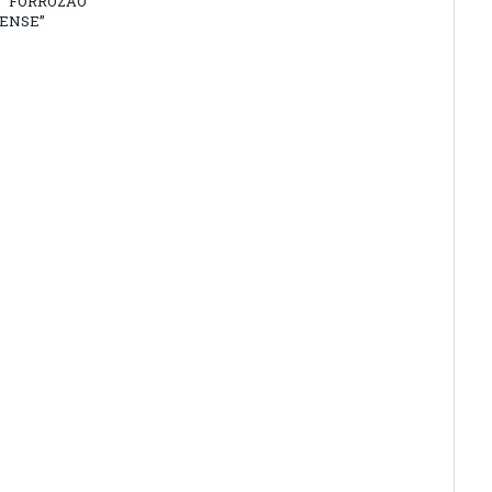
 “FORROZÃO
ENSE”