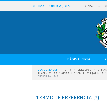
ÚLTIMAS PUBLICAÇÕES:
CONSULTA PÚ
PÁGINA INICIAL
O
»
»
VOCÊ ESTÁ EM:
Home
Licitações
CHAMA
TÉCNICOS, ECONÔMICO-FINANCEIROS E JURÍDICOS
REFERENCIA (7)
TERMO DE REFERENCIA (7)