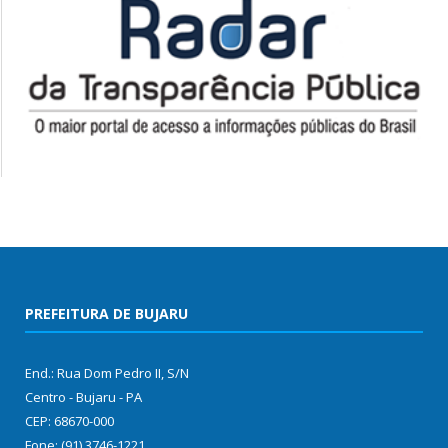
PREFEITURA DE BUJARU
End.: Rua Dom Pedro II, S/N
Centro - Bujaru - PA
CEP: 68670-000
Fone: (91) 3746-1221