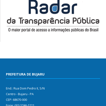
PREFEITURA DE BUJARU
End.: Rua Dom Pedro II, S/N
Centro - Bujaru - PA
CEP: 68670-000
Fone: (91) 3746-1221