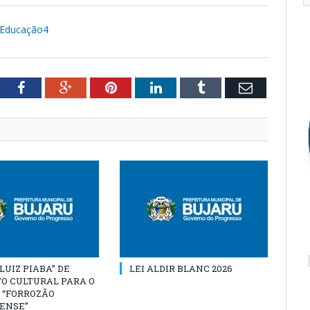
 Educação4
tter
Facebook
Google+
Pinterest
LinkedIn
Tumblr
Email
“LUIZ PIABA” DE
LEI ALDIR BLANC 2026
O CULTURAL PARA O
 “FORROZÃO
ENSE”