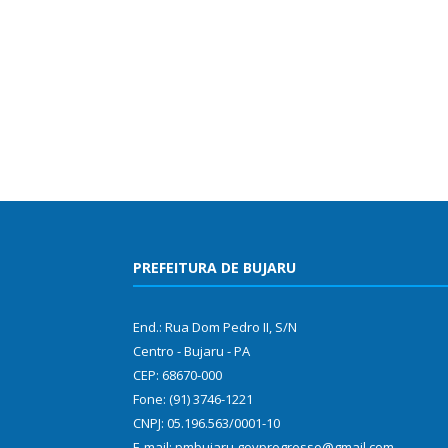
PREFEITURA DE BUJARU
End.: Rua Dom Pedro II, S/N
Centro - Bujaru - PA
CEP: 68670-000
Fone: (91) 3746-1221
CNPJ: 05.196.563/0001-10
E-mail: pmbujaru.govprogresso@gmail.com