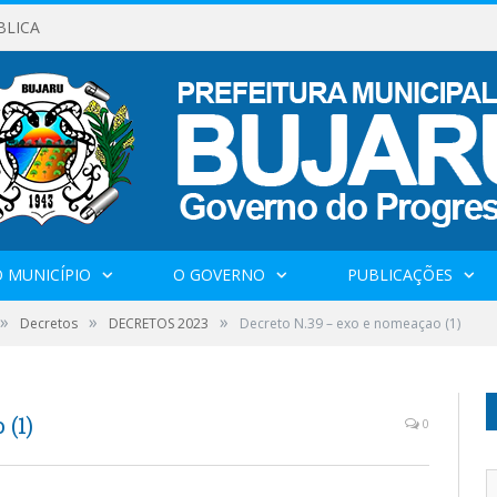
BLICA
 MUNICÍPIO
O GOVERNO
PUBLICAÇÕES
»
»
»
Decretos
DECRETOS 2023
Decreto N.39 – exo e nomeaçao (1)
 (1)
0