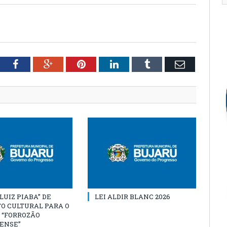
tter
Facebook
Google+
Pinterest
LinkedIn
Tumblr
Email
“LUIZ PIABA” DE
LEI ALDIR BLANC 2026
O CULTURAL PARA O
 “FORROZÃO
ENSE”