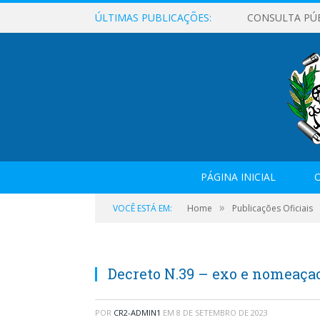
ÚLTIMAS PUBLICAÇÕES:
CONSULTA PÚ
PÁGINA INICIAL
O
»
VOCÊ ESTÁ EM:
Home
Publicações Oficiais
Decreto N.39 – exo e nomeaçao
POR
CR2-ADMIN1
EM
8 DE SETEMBRO DE 2023