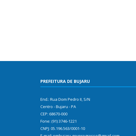
PREFEITURA DE BUJARU
End.: Rua Dom Pedro II, S/N
Centro - Bujaru - PA
CEP: 68670-000
Fone: (91) 3746-1221
CNPJ: 05.196.563/0001-10
E-mail: pmbujaru.govprogresso@gmail.com