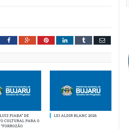
tter
Facebook
Google+
Pinterest
LinkedIn
Tumblr
Email
“LUIZ PIABA” DE
LEI ALDIR BLANC 2026
O CULTURAL PARA O
 “FORROZÃO