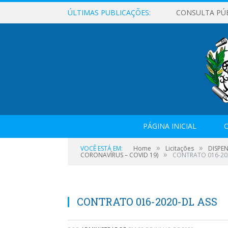
ÚLTIMAS PUBLICAÇÕES:
CONSULTA PÚ
PÁGINA INICIAL
O
»
»
VOCÊ ESTÁ EM:
Home
Licitações
DISPE
»
CORONAVÍRUS – COVID 19)
CONTRATO 016-20
CONTRATO 016-2020-DL ASS