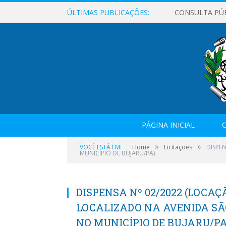
ÚLTIMAS PUBLICAÇÕES:
CONSULTA PÚ
PÁGINA INICIAL
O
»
»
VOCÊ ESTÁ EM:
Home
Licitações
DISPE
MUNICÍPIO DE BUJARU/PA)
DISPENSA Nº 02/2022 (LOCA
LOCALIZADO NA AVENIDA SÃO
NO MUNICÍPIO DE BUJARU/PA