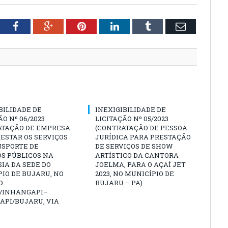
tter
Facebook
Google+
Pinterest
LinkedIn
Tumblr
Email
BILIDADE DE
INEXIGIBILIDADE DE
ÃO Nº 06/2023
LICITAÇÃO Nº 05/2023
ATAÇÃO DE EMPRESA
(CONTRATAÇÃO DE PESSOA
ESTAR OS SERVIÇOS
JURÍDICA PARA PRESTAÇÃO
NSPORTE DE
DE SERVIÇOS DE SHOW
S PÚBLICOS NA
ARTÍSTICO DA CANTORA
IA DA SEDE DO
JOELMA, PARA O AÇAÍ JET
IO DE BUJARU, NO
2023, NO MUNICÍPIO DE
O
BUJARU – PA)
/INHANGAPI–
API/BUJARU, VIA