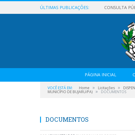
ÚLTIMAS PUBLICAÇÕES:
CONSULTA PÚ
PÁGINA INICIAL
O
»
»
VOCÊ ESTÁ EM:
Home
Licitações
DISPE
»
MUNICÍPIO DE BUJARU/PA)
DOCUMENTOS
DOCUMENTOS