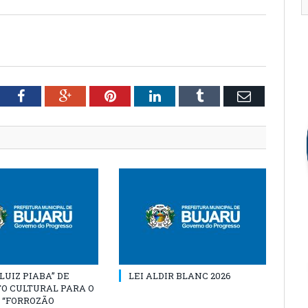
tter
Facebook
Google+
Pinterest
LinkedIn
Tumblr
Email
“LUIZ PIABA” DE
LEI ALDIR BLANC 2026
O CULTURAL PARA O
 “FORROZÃO