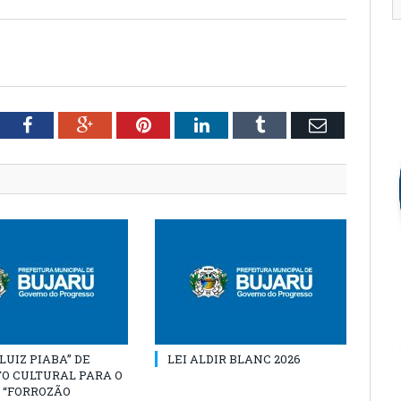
tter
Facebook
Google+
Pinterest
LinkedIn
Tumblr
Email
“LUIZ PIABA” DE
LEI ALDIR BLANC 2026
O CULTURAL PARA O
 “FORROZÃO