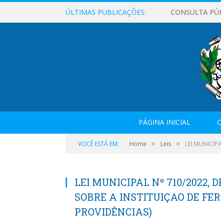
ÚLTIMAS PUBLICAÇÕES:
CONSULTA PÚ
PÁGINA INICIAL
O
»
»
VOCÊ ESTÁ EM:
Home
Leis
LEI MUNICIP
LEI MUNICIPAL Nº 710/2022, D
SOBRE A INSTITUIÇAO DE FE
PROVIDÊNCIAS)