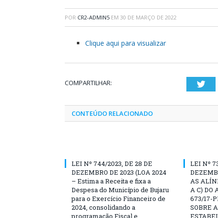
POR
CR2-ADMIN5
EM
30 DE MARÇO DE 2022
Clique aqui para visualizar
COMPARTILHAR:
Twi
CONTEÚDO RELACIONADO
LEI Nº 744/2023, DE 28 DE
LEI Nº 7
DEZEMBRO DE 2023 (LOA 2024
DEZEMBR
– Estima a Receita e fixa a
AS ALÍN
Despesa do Município de Bujaru
A C) DO 
para o Exercício Financeiro de
673/17-
2024, consolidando a
SOBRE A
programação Fiscal e
ESTABE