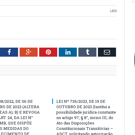
LEIS
tter
Facebook
Google+
Pinterest
LinkedIn
Tumblr
Email
38/2022, DE 06 DE
LEI Nº 736/2023, DE 19 DE
O DE 2023 (ALTERA
OUTUBRO DE 2023 (Institui a
EAS A); B) E REVOGA
possibilidade jurídica constante
ART. 24, DA LEI N°
no artigo 97, § 8°, inciso III, do
PMB, QUE DISPÕE
Ato das Disposições
S MEDIDAS DO
Constitucionais Transitórias –
LECIMENTO DE
ADCT, solicitando autorização