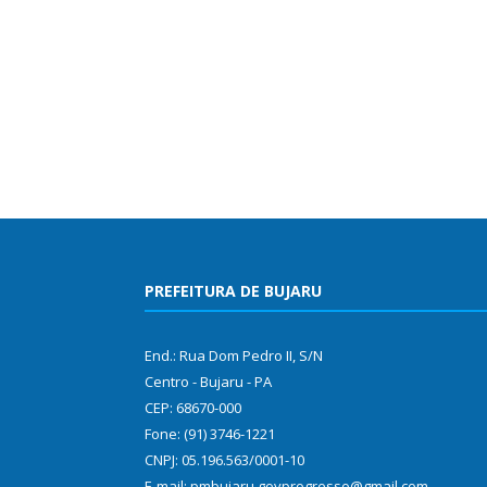
PREFEITURA DE BUJARU
End.: Rua Dom Pedro II, S/N
Centro - Bujaru - PA
CEP: 68670-000
Fone: (91) 3746-1221
CNPJ: 05.196.563/0001-10
E-mail: pmbujaru.govprogresso@gmail.com