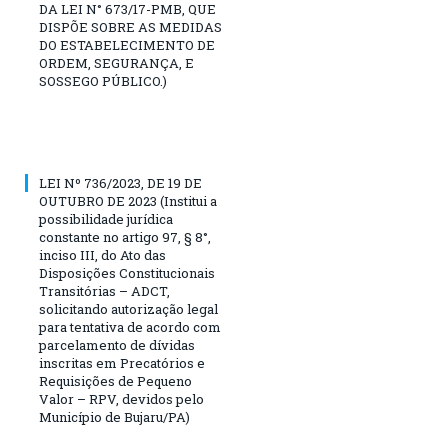
DA LEI N° 673/17-PMB, QUE
DISPÕE SOBRE AS MEDIDAS
DO ESTABELECIMENTO DE
ORDEM, SEGURANÇA, E
SOSSEGO PÚBLICO.)
LEI Nº 736/2023, DE 19 DE
OUTUBRO DE 2023 (Institui a
possibilidade jurídica
constante no artigo 97, § 8°,
inciso III, do Ato das
Disposições Constitucionais
Transitórias – ADCT,
solicitando autorização legal
para tentativa de acordo com
parcelamento de dívidas
inscritas em Precatórios e
Requisições de Pequeno
Valor – RPV, devidos pelo
Município de Bujaru/PA)