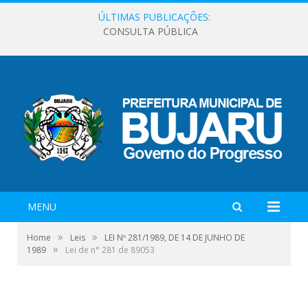
ÚLTIMAS PUBLICAÇÕES:
CONSULTA PÚBLICA
MENU
»
»
Home
Leis
LEI Nº 281/1989, DE 14 DE JUNHO DE
»
1989
Lei de n° 281 de 89053