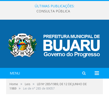
ÚLTIMAS PUBLICAÇÕES:
CONSULTA PÚBLICA
MENU
»
»
Home
Leis
LEI Nº 285/1989, DE 12 DE JUNHO DE
»
1989
Lei de n° 285 de 89057