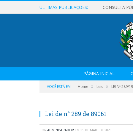
ÚLTIMAS PUBLICAÇÕES:
CONSULTA PÚ
PÁGINA INICIAL
O
»
»
VOCÊ ESTÁ EM:
Home
Leis
LEI Nº 289/
Lei de n° 289 de 89061
POR
ADMINISTRADOR
EM
25 DE MAIO DE 2020