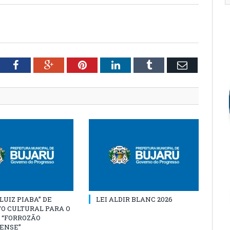
tter
Facebook
Google+
Pinterest
LinkedIn
Tumblr
Email
“LUIZ PIABA” DE
LEI ALDIR BLANC 2026
O CULTURAL PARA O
 “FORROZÃO
ENSE”