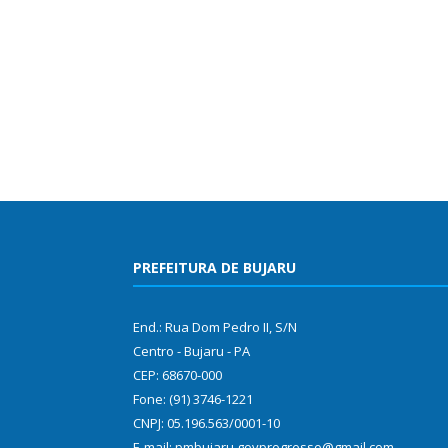
PREFEITURA DE BUJARU
End.: Rua Dom Pedro II, S/N
Centro - Bujaru - PA
CEP: 68670-000
Fone: (91) 3746-1221
CNPJ: 05.196.563/0001-10
E-mail: pmbujaru.govprogresso@gmail.com