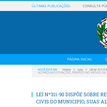
ÚLTIMAS PUBLICAÇÕES:
CONSULTA PÚ
PÁGINA INICIAL
O
»
»
VOCÊ ESTÁ EM:
Home
Leis
LEI Nº 311/1
ALTARQUIAS E FUNÇÕES, PREVISTO NO ARTIGO 39,
LEI Nº311-90 DISPÕE SOBRE 
CIVIS DO MUNICIPIO, SUAS A