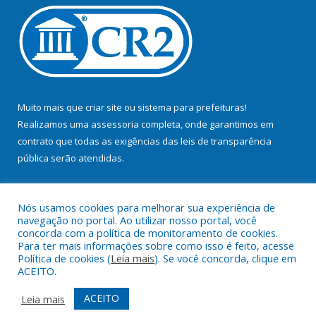
Muito mais que
criar site
ou
sistema para prefeituras
!
Realizamos uma
assessoria
completa, onde garantimos em
contrato que todas as exigências das
leis de transparência
pública
serão atendidas.
Conheça o
PNTP
e o
Radar da Transparência Pública
Nós usamos cookies para melhorar sua experiência de
navegação no portal. Ao utilizar nosso portal, você
concorda com a política de monitoramento de cookies.
Para ter mais informações sobre como isso é feito, acesse
Política de cookies (
Leia mais
). Se você concorda, clique em
Todos os direitos reservados a Prefeitura Municipal de Bujaru.
ACEITO.
Mapa do Site
Acessar Área Administrativa
ACEITO
Leia mais
Acessar Webmail