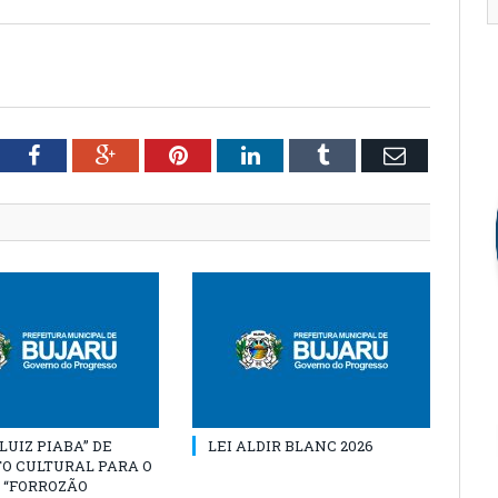
tter
Facebook
Google+
Pinterest
LinkedIn
Tumblr
Email
“LUIZ PIABA” DE
LEI ALDIR BLANC 2026
O CULTURAL PARA O
 “FORROZÃO