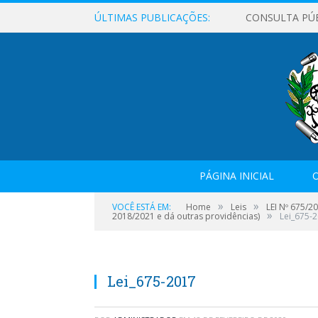
ÚLTIMAS PUBLICAÇÕES:
CONSULTA PÚ
PÁGINA INICIAL
O
»
»
VOCÊ ESTÁ EM:
Home
Leis
LEI Nº 675/2
»
2018/2021 e dá outras providências)
Lei_675-
Lei_675-2017