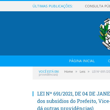
ÚLTIMAS PUBLICAÇÕES:
CONSULTA PÚ
PÁGINA INICIAL
O
»
»
VOCÊ ESTÁ EM:
Home
Leis
LEI Nº 691/2
providências)
LEI Nº 691/2021, DE 04 DE JANE
dos subsídios do Prefeito, Vice
dá outras providências)