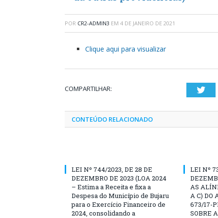
POR
CR2-ADMIN3
EM
4 DE JANEIRO DE 2021
Clique aqui para visualizar
COMPARTILHAR:
Twi
CONTEÚDO RELACIONADO
LEI Nº 744/2023, DE 28 DE
LEI Nº 7
DEZEMBRO DE 2023 (LOA 2024
DEZEMBR
– Estima a Receita e fixa a
AS ALÍN
Despesa do Município de Bujaru
A C) DO 
para o Exercício Financeiro de
673/17-
2024, consolidando a
SOBRE A