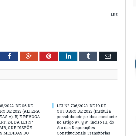
LEIS
tter
Facebook
Google+
Pinterest
LinkedIn
Tumblr
Email
38/2022, DE 06 DE
LEI Nº 736/2023, DE 19 DE
O DE 2023 (ALTERA
OUTUBRO DE 2023 (Institui a
EAS A); B) E REVOGA
possibilidade jurídica constante
ART. 24, DA LEI N°
no artigo 97, § 8°, inciso III, do
PMB, QUE DISPÕE
Ato das Disposições
S MEDIDAS DO
Constitucionais Transitórias –