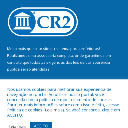
Muito mais que
criar site
ou
sistema para prefeituras
!
Realizamos uma
assessoria
completa, onde garantimos em
contrato que todas as exigências das
leis de transparência
pública
serão atendidas.
Conheça o
PNTP
e o
Radar da Transparência Pública
Nós usamos cookies para melhorar sua experiência de
navegação no portal. Ao utilizar nosso portal, você
concorda com a política de monitoramento de cookies.
Para ter mais informações sobre como isso é feito, acesse
Política de cookies (
Leia mais
). Se você concorda, clique em
Todos os direitos reservados a Prefeitura Municipal de Bujaru.
ACEITO.
Mapa do Site
Acessar Área Administrativa
ACEITO
Leia mais