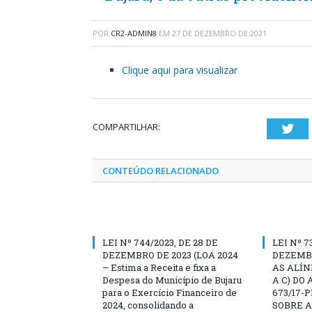
POR
CR2-ADMIN8
EM
27 DE DEZEMBRO DE 2021
Clique aqui para visualizar
COMPARTILHAR:
Twi
CONTEÚDO RELACIONADO
LEI Nº 744/2023, DE 28 DE
LEI Nº 7
DEZEMBRO DE 2023 (LOA 2024
DEZEMBR
– Estima a Receita e fixa a
AS ALÍN
Despesa do Município de Bujaru
A C) DO 
para o Exercício Financeiro de
673/17-
2024, consolidando a
SOBRE A