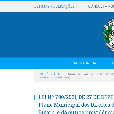
ÚLTIMAS PUBLICAÇÕES:
CONSULTA PÚ
PÁGINA INICIAL
O
»
»
VOCÊ ESTÁ EM:
Home
Leis
LEI Nº 700/2
outras providências)
LEI Nº 700/2021, DE 27 DE DEZE
Plano Municipal dos Direitos 
Bujaru, e dá outras providênci