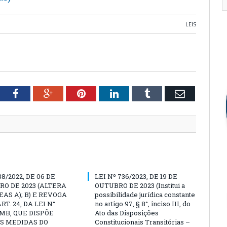
LEIS
tter
Facebook
Google+
Pinterest
LinkedIn
Tumblr
Email
38/2022, DE 06 DE
LEI Nº 736/2023, DE 19 DE
O DE 2023 (ALTERA
OUTUBRO DE 2023 (Institui a
EAS A); B) E REVOGA
possibilidade jurídica constante
ART. 24, DA LEI N°
no artigo 97, § 8°, inciso III, do
PMB, QUE DISPÕE
Ato das Disposições
S MEDIDAS DO
Constitucionais Transitórias –