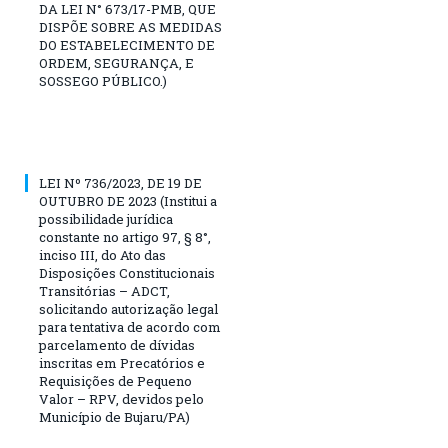
DA LEI N° 673/17-PMB, QUE
DISPÕE SOBRE AS MEDIDAS
DO ESTABELECIMENTO DE
ORDEM, SEGURANÇA, E
SOSSEGO PÚBLICO.)
LEI Nº 736/2023, DE 19 DE
OUTUBRO DE 2023 (Institui a
possibilidade jurídica
constante no artigo 97, § 8°,
inciso III, do Ato das
Disposições Constitucionais
Transitórias – ADCT,
solicitando autorização legal
para tentativa de acordo com
parcelamento de dívidas
inscritas em Precatórios e
Requisições de Pequeno
Valor – RPV, devidos pelo
Município de Bujaru/PA)