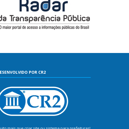
ESENVOLVIDO POR CR2
uito mais que
criar site
ou
sistema para prefeituras
!