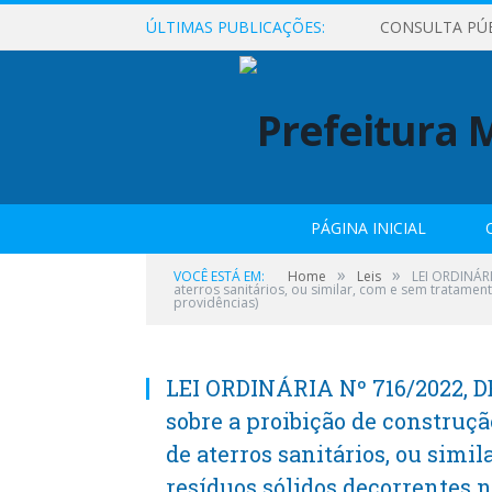
ÚLTIMAS PUBLICAÇÕES:
CONSULTA PÚ
PÁGINA INICIAL
»
»
VOCÊ ESTÁ EM:
Home
Leis
LEI ORDINÁRI
aterros sanitários, ou similar, com e sem tratamen
providências)
LEI ORDINÁRIA Nº 716/2022, D
sobre a proibição de construç
de aterros sanitários, ou simi
resíduos sólidos decorrentes n