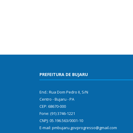
PREFEITURA DE BUJARU
End.: Rua Dom Pedro II, S/N
Centro - Bujaru - PA
CEP: 68670-000
Fone: (91) 3746-1221
CNPJ: 05.196.563/0001-10
E-mail: pmbujaru.govprogresso@gmail.com