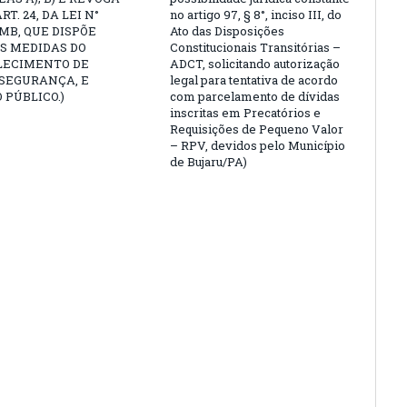
ART. 24, DA LEI N°
no artigo 97, § 8°, inciso III, do
PMB, QUE DISPÕE
Ato das Disposições
S MEDIDAS DO
Constitucionais Transitórias –
LECIMENTO DE
ADCT, solicitando autorização
 SEGURANÇA, E
legal para tentativa de acordo
 PÚBLICO.)
com parcelamento de dívidas
inscritas em Precatórios e
Requisições de Pequeno Valor
– RPV, devidos pelo Município
de Bujaru/PA)