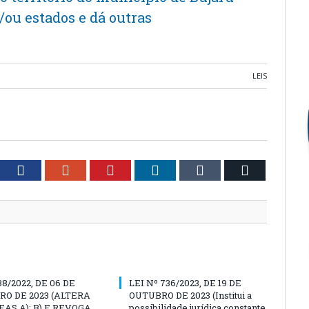
/ou estados e dá outras
LEIS
tter
Facebook
Google+
Pinterest
LinkedIn
Tumblr
Email
38/2022, DE 06 DE
LEI Nº 736/2023, DE 19 DE
O DE 2023 (ALTERA
OUTUBRO DE 2023 (Institui a
EAS A); B) E REVOGA
possibilidade jurídica constante