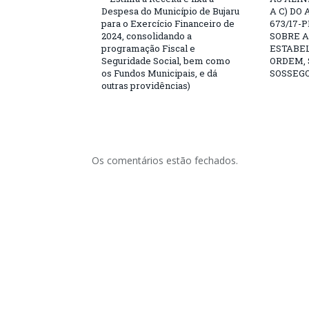
Despesa do Município de Bujaru
A C) DO 
para o Exercício Financeiro de
673/17-
2024, consolidando a
SOBRE A
programação Fiscal e
ESTABE
Seguridade Social, bem como
ORDEM,
os Fundos Municipais, e dá
SOSSEGO
outras providências)
Os comentários estão fechados.