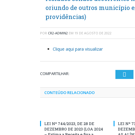
oriundo de outros município e
providências)
POR
CR2-ADMIN2
EM
19 DE AGOSTO DE 2022
Clique aqui para visualizar
COMPARTILHAR:
Twi
CONTEÚDO RELACIONADO
LEI Nº 744/2023, DE 28 DE
LEI Nº 7
DEZEMBRO DE 2023 (LOA 2024
DEZEMBR
– Estima a Receita e fixa a
AS ALÍN