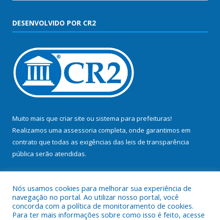
DESENVOLVIDO POR CR2
Muito mais que
criar site
ou
sistema para prefeituras
!
Realizamos uma
assessoria
completa, onde garantimos em
contrato que todas as exigências das
leis de transparência
pública
serão atendidas.
Conheça o
PNTP
e o
Radar da Transparência Pública
Nós usamos cookies para melhorar sua experiência de
navegação no portal. Ao utilizar nosso portal, você
concorda com a política de monitoramento de cookies.
Para ter mais informações sobre como isso é feito, acesse