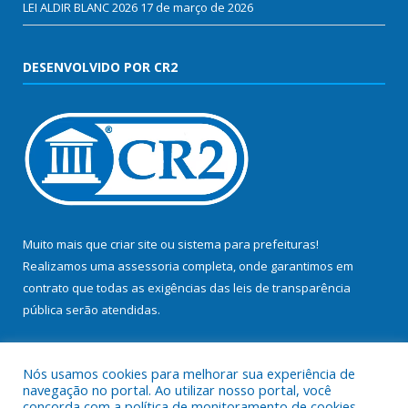
LEI ALDIR BLANC 2026
17 de março de 2026
DESENVOLVIDO POR CR2
Muito mais que
criar site
ou
sistema para prefeituras
!
Realizamos uma
assessoria
completa, onde garantimos em
contrato que todas as exigências das
leis de transparência
pública
serão atendidas.
Conheça o
PNTP
e o
Radar da Transparência Pública
Nós usamos cookies para melhorar sua experiência de
navegação no portal. Ao utilizar nosso portal, você
concorda com a política de monitoramento de cookies.