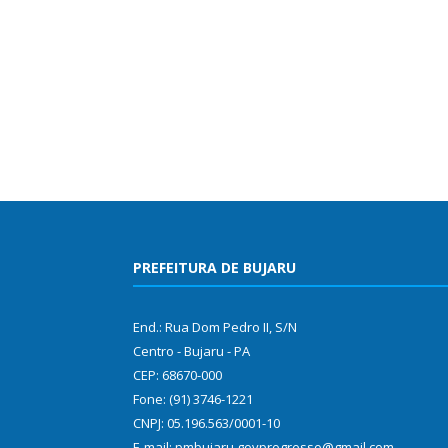
PREFEITURA DE BUJARU
End.: Rua Dom Pedro II, S/N
Centro - Bujaru - PA
CEP: 68670-000
Fone: (91) 3746-1221
CNPJ: 05.196.563/0001-10
E-mail: pmbujaru.govprogresso@gmail.com