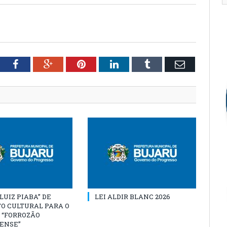
tter
Facebook
Google+
Pinterest
LinkedIn
Tumblr
Email
“LUIZ PIABA” DE
LEI ALDIR BLANC 2026
O CULTURAL PARA O
 “FORROZÃO
ENSE”