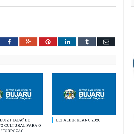
tter
Facebook
Google+
Pinterest
LinkedIn
Tumblr
Email
“LUIZ PIABA” DE
LEI ALDIR BLANC 2026
O CULTURAL PARA O
 “FORROZÃO