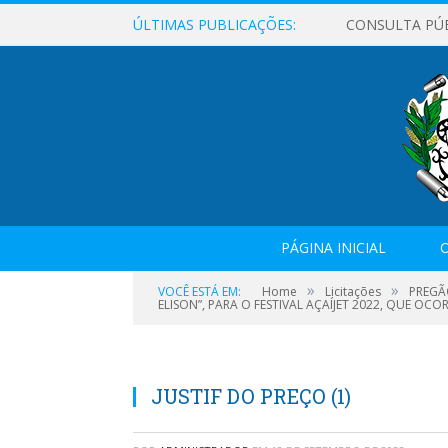
ÚLTIMAS PUBLICAÇÕES:
CONSULTA PÚ
PÁGINA INICIAL
O
»
»
VOCÊ ESTÁ EM:
Home
Licitações
PREGÃ
ELISON”, PARA O FESTIVAL AÇAÍJET 2022, QUE OCO
JUSTIF DO PREÇO (1)