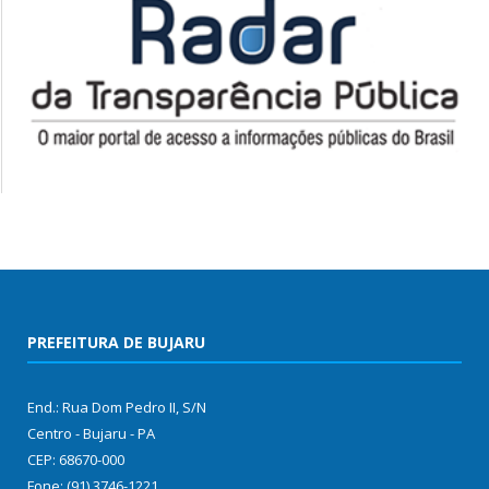
PREFEITURA DE BUJARU
End.: Rua Dom Pedro II, S/N
Centro - Bujaru - PA
CEP: 68670-000
Fone: (91) 3746-1221