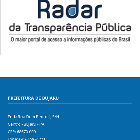
PREFEITURA DE BUJARU
End.: Rua Dom Pedro II, S/N
Centro - Bujaru - PA
CEP: 68670-000
Fone: (91) 3746-1221