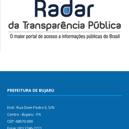
PREFEITURA DE BUJARU
End.: Rua Dom Pedro II, S/N
Centro - Bujaru - PA
CEP: 68670-000
Fone: (91) 3746-1221