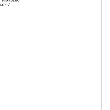
 “FORROZÃO
ENSE”