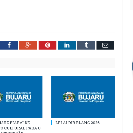
tter
Facebook
Google+
Pinterest
LinkedIn
Tumblr
Email
“LUIZ PIABA” DE
LEI ALDIR BLANC 2026
O CULTURAL PARA O