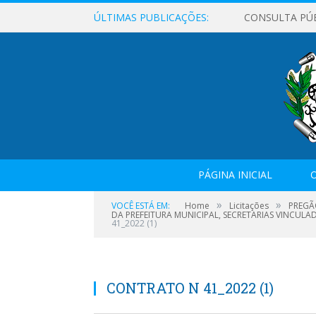
ÚLTIMAS PUBLICAÇÕES:
CONSULTA PÚ
PÁGINA INICIAL
O
»
»
VOCÊ ESTÁ EM:
Home
Licitações
PREGÃ
DA PREFEITURA MUNICIPAL, SECRETARIAS VINCULA
41_2022 (1)
CONTRATO N 41_2022 (1)