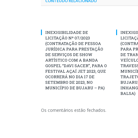
CONTEÚDO RELACIONADO
INEXIGIBILIDADE DE
INEXIGI
LICITAÇÃO Nº 07/2023
LICITAÇ
(CONTRATAÇÃO DE PESSOA
(CONTR
JURÍDICA PARA PRESTAÇÃO
PARA PR
DE SERVIÇOS DE SHOW
DE TRA
ARTÍSTICO COM A BANDA
VEÍCULO
GOSPEL “DAVI SACER”, PARA O
TRAVESS
FESTIVAL AÇAÍ JET 2023, QUE
MUNICÍP
OCORRERÁ NO DIA 17 DE
TRAJET
SETEMBRO DE 2023, NO
BUJARU
MUNICÍPIO DE BUJARU – PA)
INHANG
BALSA)
Os comentários estão fechados.