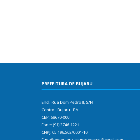
PREFEITURA DE BUJARU
End.: Rua Dom Pedro II, S/N
Centro - Bujaru - PA
CEP: 68670-000
Fone: (91) 3746-1221
CNPJ: 05.196.563/0001-10
E-mail: pmbujaru.govprogresso@gmail.com