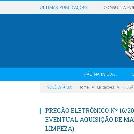
ÚLTIMAS PUBLICAÇÕES:
CONSULTA PÚ
PÁGINA INICIAL
O
»
»
VOCÊ ESTÁ EM:
Home
Licitações
PREGÃO
PREGÃO ELETRÔNICO Nº 16/20
EVENTUAL AQUISIÇÃO DE MAT
LIMPEZA)