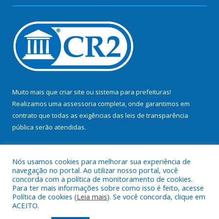
Muito mais que
criar site
ou
sistema para prefeituras
!
Realizamos uma
assessoria
completa, onde garantimos em
contrato que todas as exigências das
leis de transparência
pública
serão atendidas.
Conheça o
PNTP
e o
Radar da Transparência Pública
Nós usamos cookies para melhorar sua experiência de
navegação no portal. Ao utilizar nosso portal, você
concorda com a política de monitoramento de cookies.
Para ter mais informações sobre como isso é feito, acesse
Política de cookies (
Leia mais
). Se você concorda, clique em
Todos os direitos reservados a Prefeitura Municipal de Bujaru.
ACEITO.