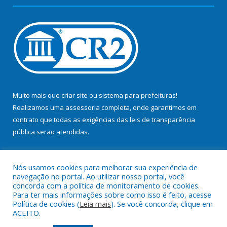
Muito mais que
criar site
ou
sistema para prefeituras
!
Realizamos uma
assessoria
completa, onde garantimos em
contrato que todas as exigências das
leis de transparência
pública
serão atendidas.
Conheça o
PNTP
e o
Radar da Transparência Pública
Nós usamos cookies para melhorar sua experiência de
navegação no portal. Ao utilizar nosso portal, você
concorda com a política de monitoramento de cookies.
Para ter mais informações sobre como isso é feito, acesse
Política de cookies (
Leia mais
). Se você concorda, clique em
Todos os direitos reservados a Prefeitura Municipal de Bujaru.
ACEITO.