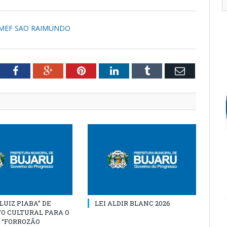
EMEF SAO RAIMUNDO
tter
Facebook
Google+
Pinterest
LinkedIn
Tumblr
Email
“LUIZ PIABA” DE
LEI ALDIR BLANC 2026
O CULTURAL PARA O
 “FORROZÃO