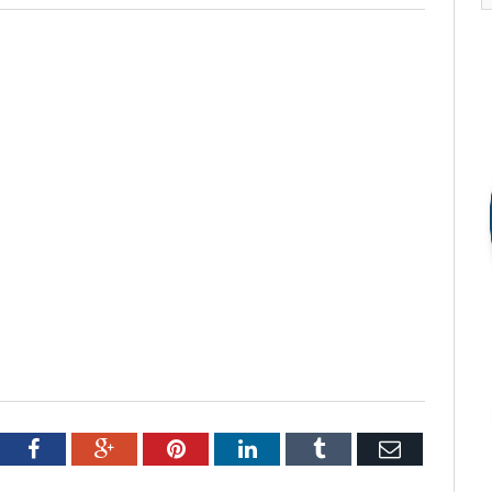
tter
Facebook
Google+
Pinterest
LinkedIn
Tumblr
Email