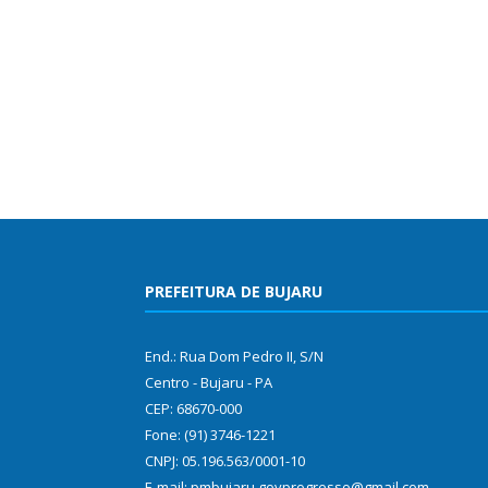
PREFEITURA DE BUJARU
End.: Rua Dom Pedro II, S/N
Centro - Bujaru - PA
CEP: 68670-000
Fone: (91) 3746-1221
CNPJ: 05.196.563/0001-10
E-mail: pmbujaru.govprogresso@gmail.com