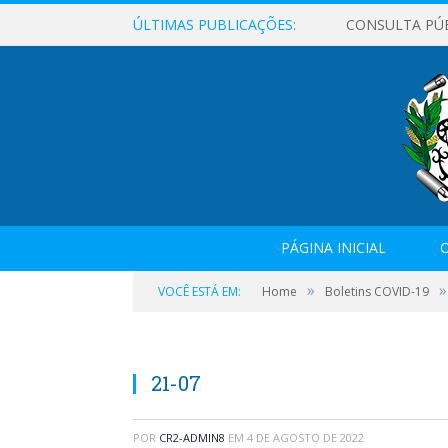
ÚLTIMAS PUBLICAÇÕES:
CONSULTA PÚ
PÁGINA INICIAL
O
»
»
VOCÊ ESTÁ EM:
Home
Boletins COVID-19
21-07
POR
CR2-ADMIN8
EM
4 DE AGOSTO DE 2022