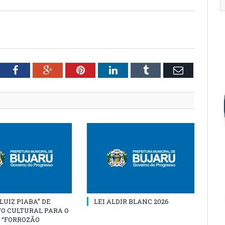
tter
Facebook
Google+
Pinterest
LinkedIn
Tumblr
Email
“LUIZ PIABA” DE
LEI ALDIR BLANC 2026
O CULTURAL PARA O
 “FORROZÃO