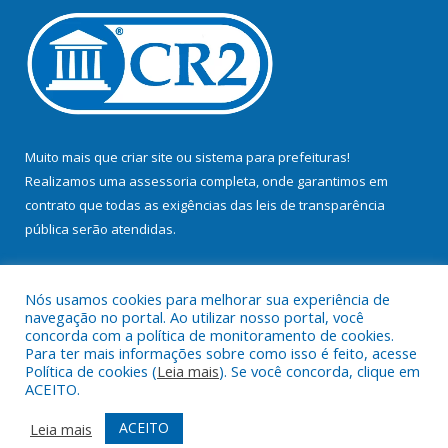
Muito mais que
criar site
ou
sistema para prefeituras
!
Realizamos uma
assessoria
completa, onde garantimos em
contrato que todas as exigências das
leis de transparência
pública
serão atendidas.
Conheça o
PNTP
e o
Radar da Transparência Pública
Nós usamos cookies para melhorar sua experiência de
navegação no portal. Ao utilizar nosso portal, você
concorda com a política de monitoramento de cookies.
Para ter mais informações sobre como isso é feito, acesse
Política de cookies (
Leia mais
). Se você concorda, clique em
Todos os direitos reservados a Prefeitura Municipal de Bujaru.
ACEITO.
Mapa do Site
Acessar Área Administrativa
ACEITO
Leia mais
Acessar Webmail