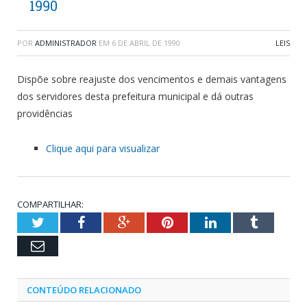
1990
POR
ADMINISTRADOR
EM
6 DE ABRIL DE 1990
LEIS
Dispõe sobre reajuste dos vencimentos e demais vantagens
dos servidores desta prefeitura municipal e dá outras
providências
Clique aqui para visualizar
COMPARTILHAR:
Twitter
Facebook
Google+
Pinterest
LinkedIn
Tumblr
Email
CONTEÚDO RELACIONADO