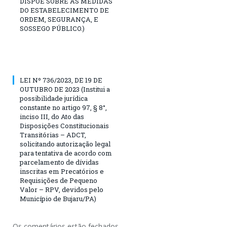
DISPÕE SOBRE AS MEDIDAS
DO ESTABELECIMENTO DE
ORDEM, SEGURANÇA, E
SOSSEGO PÚBLICO.)
LEI Nº 736/2023, DE 19 DE
OUTUBRO DE 2023 (Institui a
possibilidade jurídica
constante no artigo 97, § 8°,
inciso III, do Ato das
Disposições Constitucionais
Transitórias – ADCT,
solicitando autorização legal
para tentativa de acordo com
parcelamento de dívidas
inscritas em Precatórios e
Requisições de Pequeno
Valor – RPV, devidos pelo
Município de Bujaru/PA)
Os comentários estão fechados.