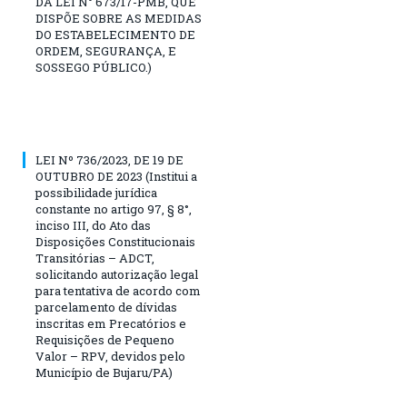
DA LEI N° 673/17-PMB, QUE
DISPÕE SOBRE AS MEDIDAS
DO ESTABELECIMENTO DE
ORDEM, SEGURANÇA, E
SOSSEGO PÚBLICO.)
LEI Nº 736/2023, DE 19 DE
OUTUBRO DE 2023 (Institui a
possibilidade jurídica
constante no artigo 97, § 8°,
inciso III, do Ato das
Disposições Constitucionais
Transitórias – ADCT,
solicitando autorização legal
para tentativa de acordo com
parcelamento de dívidas
inscritas em Precatórios e
Requisições de Pequeno
Valor – RPV, devidos pelo
Município de Bujaru/PA)