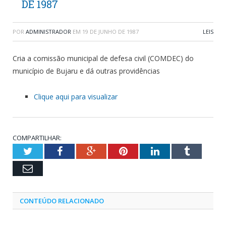
DE 1987
POR
ADMINISTRADOR
EM
19 DE JUNHO DE 1987
LEIS
Cria a comissão municipal de defesa civil (COMDEC) do
município de Bujaru e dá outras providências
Clique aqui para visualizar
COMPARTILHAR:
Twitter
Facebook
Google+
Pinterest
LinkedIn
Tumblr
Email
CONTEÚDO RELACIONADO